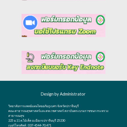
Design by Administrator
วิทยาลัยการแพทย์แผนไทยอภัยภูเบศร จังหวัดปราจีนบุรี
คณะสาธารณสุขศาสตร์และสหเวชศาสตร์ สถาบันพระบรมราชชนก กระทรวง
สาธารณสุข
225 ม.11 ต.ไม้เค็ด อ.เมือง จ.ปราจีนบุรี 25230
เบอร์โทรศัพท์ : 037-4544-70,471